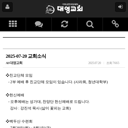
2025-07-20 교회소식
대영교회
2025.07.20
조회
7665
AD
❖친교단체 모임
- 2부 예배 후 친교단체 모임이 있습니다. (사라회, 청년대학부)
❖헌신예배
- 오후예배는 성가대, 찬양단 헌신예배로 드립니다.
강사 : 강진석 목사 (삶이 꽃피는 교회)
❖백두산 수련회
- 7월28일(월) ~ 8월1일(금)