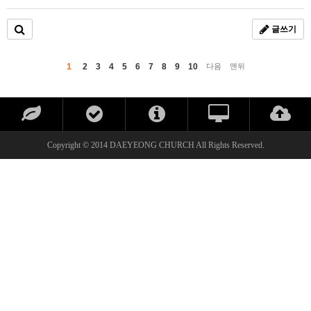
글쓰기
1
2
3
4
5
6
7
8
9
10
다음
맨뒤
Copyright © 2014 DAEYEONG CHURCH All Rights Reserved.